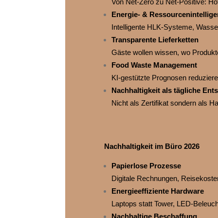
Von Net‑Zero zu Net‑Positive: Hot
Energie‑ & Ressourcenintellige
Intelligente HLK‑Systeme, Wasser
Transparente Lieferketten
Gäste wollen wissen, wo Produkte
Food Waste Management
KI‑gestützte Prognosen reduziere
Nachhaltigkeit als tägliche En
Nicht als Zertifikat sondern als Ha
Nachhaltigkeit im Büro 2026
Papierlose Prozesse
Digitale Rechnungen, Reisekoste
Energieeffiziente Hardware
Laptops statt Tower, LED‑Beleuch
Nachhaltige Beschaffung