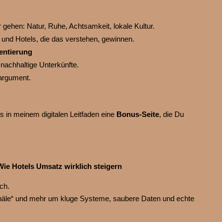
r gehen: Natur, Ruhe, Achtsamkeit, lokale Kultur.
nd Hotels, die das verstehen, gewinnen.
entierung
nachhaltige Unterkünfte.
argument.
s in meinem digitalen Leitfaden eine
Bonus‑Seite
, die Du
lotte Arweiler – Deine Hotelexpertin & Virtuelle Assistentin
Wie Hotels Umsatz wirklich steigern
ch.
näle“ und mehr um kluge Systeme, saubere Daten und echte