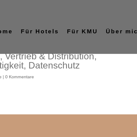
ome
Für Hotels
Für KMU
Über mi
 Vertrieb & Distribution,
igkeit, Datenschutz
e
|
0 Kommentare