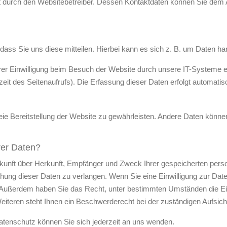
gt durch den Websitebetreiber. Dessen Kontaktdaten können Sie dem A
ss Sie uns diese mitteilen. Hierbei kann es sich z. B. um Daten hand
er Einwilligung beim Besuch der Website durch unsere IT-Systeme er
zeit des Seitenaufrufs). Die Erfassung dieser Daten erfolgt automatis
freie Bereitstellung der Website zu gewährleisten. Andere Daten kön
rer Daten?
uskunft über Herkunft, Empfänger und Zweck Ihrer gespeicherten per
hung dieser Daten zu verlangen. Wenn Sie eine Einwilligung zur Daten
fen. Außerdem haben Sie das Recht, unter bestimmten Umständen die E
teren steht Ihnen ein Beschwerderecht bei der zuständigen Aufsich
tenschutz können Sie sich jederzeit an uns wenden.