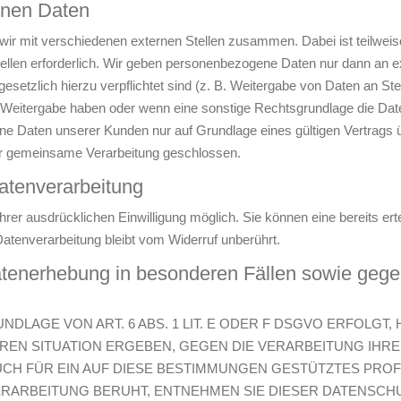
nen Daten
wir mit verschiedenen externen Stellen zusammen. Dabei ist teilweis
llen erforderlich. Wir geben personenbezogene Daten nur dann an e
r gesetzlich hierzu verpflichtet sind (z. B. Weitergabe von Daten an S
er Weitergabe haben oder wenn eine sonstige Rechtsgrundlage die Dat
e Daten unserer Kunden nur auf Grundlage eines gültigen Vertrags üb
er gemeinsame Verarbeitung geschlossen.
Datenverarbeitung
rer ausdrücklichen Einwilligung möglich. Sie können eine bereits ertei
atenverarbeitung bleibt vom Widerruf unberührt.
tenerhebung in besonderen Fällen sowie gegen
LAGE VON ART. 6 ABS. 1 LIT. E ODER F DSGVO ERFOLGT, 
EREN SITUATION ERGEBEN, GEGEN DIE VERARBEITUNG I
UCH FÜR EIN AUF DIESE BESTIMMUNGEN GESTÜTZTES PROFIL
ERARBEITUNG BERUHT, ENTNEHMEN SIE DIESER DATENSCH