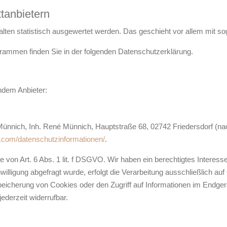
t­anbietern
alten statistisch ausgewertet werden. Das geschieht vor allem mit
ogrammen finden Sie in der folgenden Datenschutzerklärung.
endem Anbieter:
nnich, Inh. René Münnich, Hauptstraße 68, 02742 Friedersdorf (nach
nkl.com/datenschutzinformationen/
.
e von Art. 6 Abs. 1 lit. f DSGVO. Wir haben ein berechtigtes Interess
illigung abgefragt wurde, erfolgt die Verarbeitung ausschließlich auf
eicherung von Cookies oder den Zugriff auf Informationen im Endgerä
ederzeit widerrufbar.