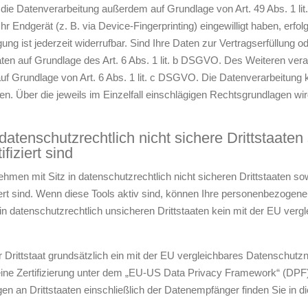
t die Datenverarbeitung außerdem auf Grundlage von Art. 49 Abs. 1 li
Ihr Endgerät (z. B. via Device-Fingerprinting) eingewilligt haben, erfo
ng ist jederzeit widerrufbar. Sind Ihre Daten zur Vertragserfüllung o
ten auf Grundlage des Art. 6 Abs. 1 lit. b DSGVO. Des Weiteren verarb
d auf Grundlage von Art. 6 Abs. 1 lit. c DSGVO. Die Datenverarbeitun
gen. Über die jeweils im Einzelfall einschlägigen Rechtsgrundlagen wi
datenschutzrechtlich nicht sichere Drittstaate
fiziert sind
men mit Sitz in datenschutzrechtlich nicht sicheren Drittstaaten so
t sind. Wenn diese Tools aktiv sind, können Ihre personenbezogene 
 in datenschutzrechtlich unsicheren Drittstaaten kein mit der EU ver
r Drittstaat grundsätzlich ein mit der EU vergleichbares Datenschutz
ine Zertifizierung unter dem „EU-US Data Privacy Framework“ (DPF) 
gen an Drittstaaten einschließlich der Datenempfänger finden Sie in 