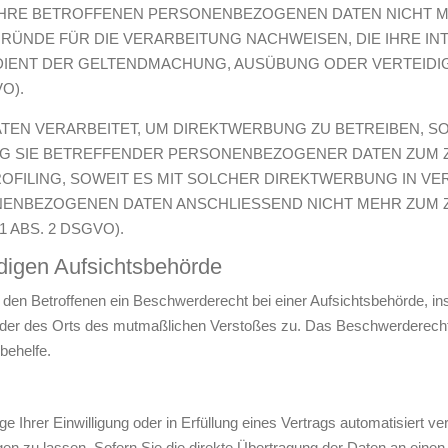
HRE BETROFFENEN PERSONENBEZOGENEN DATEN NICHT MEH
NDE FÜR DIE VERARBEITUNG NACHWEISEN, DIE IHRE INT
 DIENT DER GELTENDMACHUNG, AUSÜBUNG ODER VERTEI
O).
N VERARBEITET, UM DIREKTWERBUNG ZU BETREIBEN, SO 
NG SIE BETREFFENDER PERSONENBEZOGENER DATEN ZUM
PROFILING, SOWEIT ES MIT SOLCHER DIREKTWERBUNG IN VE
NENBEZOGENEN DATEN ANSCHLIESSEND NICHT MEHR ZUM
 ABS. 2 DSGVO).
digen Aufsichts­behörde
en Betroffenen ein Beschwerderecht bei einer Aufsichtsbehörde, ins
s oder des Orts des mutmaßlichen Verstoßes zu. Das Beschwerderech
behelfe.
 Ihrer Einwilligung oder in Erfüllung eines Vertrags automatisiert ver
 zu lassen. Sofern Sie die direkte Übertragung der Daten an einen a