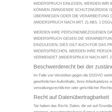
WIDERSPRUCH EINLEGEN, WERDEN WIR I
KÖNNEN ZWINGENDE SCHUTZWÜRDIGE GRÜ
ÜBERWIEGEN ODER DIE VERARBEITUNG
(WIDERSPRUCH NACH ART. 21 ABS. 1 DSGV
WERDEN IHRE PERSONENBEZOGENEN DATE
WIDERSPRUCH GEGEN DIE VERARBEITU
EINZULEGEN; DIES GILT AUCH FÜR DAS 
WIDERSPRECHEN, WERDEN IHRE PERSO
VERWENDET (WIDERSPRUCH NACH ART. 21
Beschwerde­recht bei der zustän
Im Falle von Verstößen gegen die DSGVO steht d
gewöhnlichen Aufenthalts, ihres Arbeitsplatze
verwaltungsrechtlicher oder gerichtlicher Rechts
Recht auf Daten­übertrag­barkeit
Sie haben das Recht, Daten, die wir auf Grundlage
gängigen, maschinenlesbaren Format aushändigen