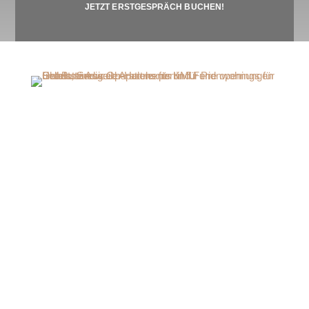
JETZT ERSTGESPRÄCH BUCHEN!
Warum ich die Richtige bin
Praxis trifft Strategie: kein Theorie-
Consulting
Mit über
12 Jahren Erfahrung in der internationalen
Hotellerie,
von der Rezeption über Revenue
Management bis zu mehreren anspruchsvollen Pre-
Openings, und
5 Jahren als persönliche
Vorstandsassistentin
einer Münchener Stiftung
verbinde ich operative Umsetzungsstärke mit