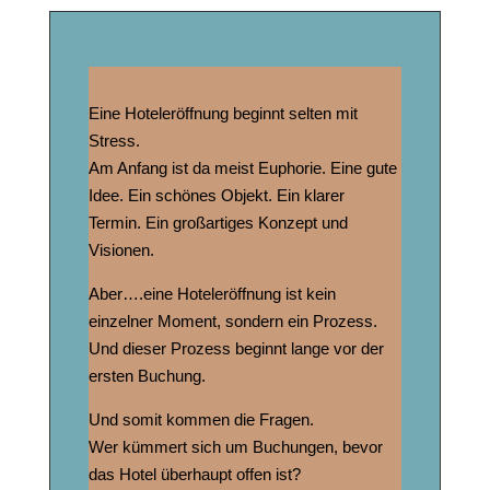
Eine Hoteleröffnung beginnt selten mit
Stress.
Am Anfang ist da meist Euphorie. Eine gute
Idee. Ein schönes Objekt. Ein klarer
Termin. Ein großartiges Konzept und
Visionen.
Aber….eine Hoteleröffnung ist kein
einzelner Moment, sondern ein Prozess.
Und dieser Prozess beginnt lange vor der
ersten Buchung.
Und somit kommen die Fragen.
Wer kümmert sich um Buchungen, bevor
das Hotel überhaupt offen ist?