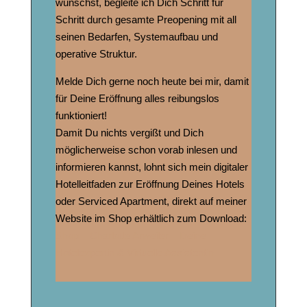
wünschst, begleite ich Dich Schritt für
Schritt durch gesamte Preopening mit all
seinen Bedarfen, Systemaufbau und
operative Struktur.
Melde Dich gerne noch heute bei mir, damit
für Deine Eröffnung alles reibungslos
funktioniert!
Damit Du nichts vergißt und Dich
möglicherweise schon vorab inlesen und
informieren kannst, lohnt sich mein digitaler
Hotelleitfaden zur Eröffnung Deines Hotels
oder Serviced Apartment, direkt auf meiner
Website im Shop erhältlich zum Download:
Shop – Charlotte Arweiler – Deine
Hotelexpertin & Virtuelle Assistentin