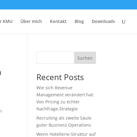
r KMU
Über mich
Kontakt
Blog
Downloads
Suchen
m
Recent Posts
Wie sich Revenue
Management verändert hat:
Von Pricing zu echter
Nachfrage‑Strategie
n
Recruiting als zweite Säule
guter Business Operations
Wenn Hotellerie‑Struktur auf