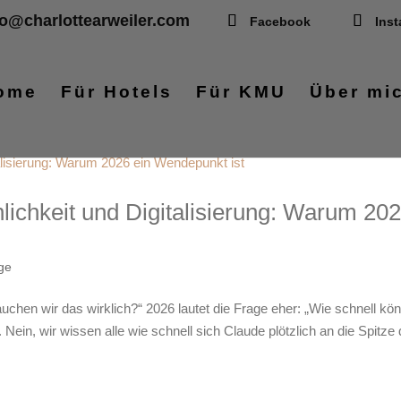
fo@charlottearweiler.com
Facebook
Ins
ome
Für Hotels
Für KMU
Über mi
lichkeit und Digitalisierung: Warum 20
äge
auchen wir das wirklich?“ 2026 lautet die Frage eher: „Wie schnell kö
e. Nein, wir wissen alle wie schnell sich Claude plötzlich an die Spitze 