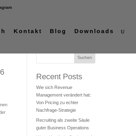
tagram
ch
Kontakt
Blog
Downloads
Suchen
26
Recent Posts
Wie sich Revenue
Management verändert hat:
Von Pricing zu echter
nnen
Nachfrage‑Strategie
der
Recruiting als zweite Säule
guter Business Operations