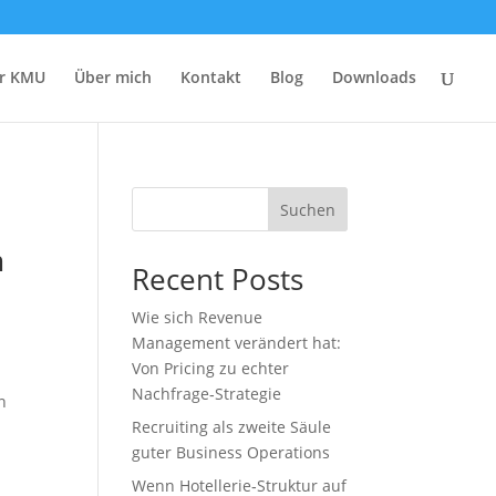
r KMU
Über mich
Kontakt
Blog
Downloads
Suchen
m
Recent Posts
Wie sich Revenue
Management verändert hat:
Von Pricing zu echter
Nachfrage‑Strategie
n
Recruiting als zweite Säule
guter Business Operations
Wenn Hotellerie‑Struktur auf