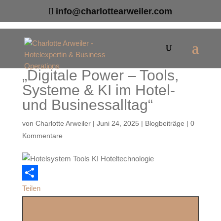
info@charlottearweiler.com
„Digitale Power – Tools,
Systeme & KI im Hotel-
und Businessalltag“
von
Charlotte Arweiler
|
Juni 24, 2025
|
Blogbeiträge
|
0
Kommentare
Teilen