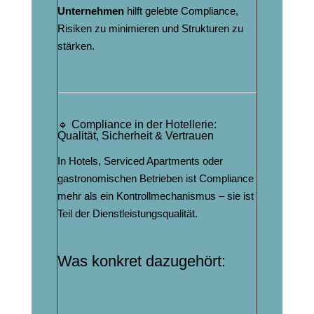
Unternehmen
hilft gelebte Compliance,
Risiken zu minimieren und Strukturen zu
stärken.
🔹 Compliance in der Hotellerie:
Qualität, Sicherheit & Vertrauen
In Hotels, Serviced Apartments oder
gastronomischen Betrieben ist Compliance
mehr als ein Kontrollmechanismus – sie ist
Teil der Dienstleistungsqualität.
Was konkret dazugehört: