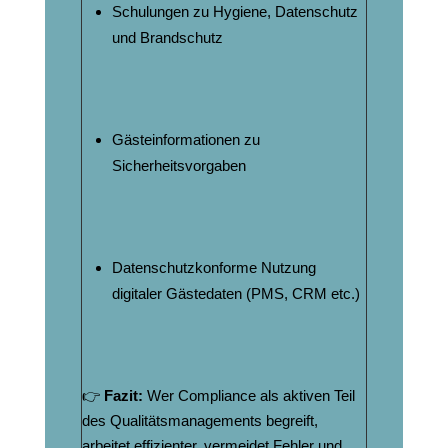
Schulungen zu Hygiene, Datenschutz
und Brandschutz
Gästeinformationen zu
Sicherheitsvorgaben
Datenschutzkonforme Nutzung
digitaler Gästedaten (PMS, CRM etc.)
👉
Fazit:
Wer Compliance als aktiven Teil
des Qualitätsmanagements begreift,
arbeitet effizienter, vermeidet Fehler und