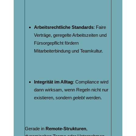
Arbeitsrechtliche Standards
: Faire
Verträge, geregelte Arbeitszeiten und
Fürsorgepflicht fördern
Mitarbeiterbindung und Teamkultur.
Integrität im Alltag
: Compliance wird
dann wirksam, wenn Regeln nicht nur
existieren, sondern
gelebt
werden.
Gerade in
Remote-Strukturen
,