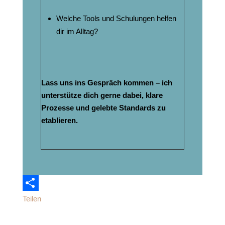
Welche Tools und Schulungen helfen
dir im Alltag?
Lass uns ins Gespräch kommen – ich
unterstütze dich gerne dabei, klare
Prozesse und gelebte Standards zu
etablieren.
Teilen