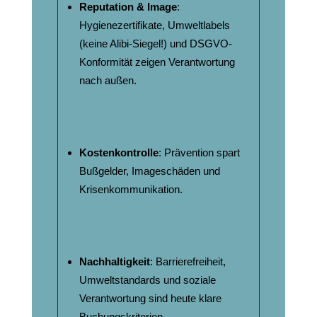
Reputation & Image
:
Hygienezertifikate, Umweltlabels
(keine Alibi-Siegel!) und DSGVO-
Konformität zeigen Verantwortung
nach außen.
Kostenkontrolle
: Prävention spart
Bußgelder, Imageschäden und
Krisenkommunikation.
Nachhaltigkeit
: Barrierefreiheit,
Umweltstandards und soziale
Verantwortung sind heute klare
Buchungskriterien.