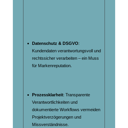
Datenschutz & DSGVO
:
Kundendaten verantwortungsvoll und
rechtssicher verarbeiten – ein Muss
für Markenreputation.
Prozessklarheit
: Transparente
Verantwortlichkeiten und
dokumentierte Workflows vermeiden
Projektverzögerungen und
Missverständnisse.